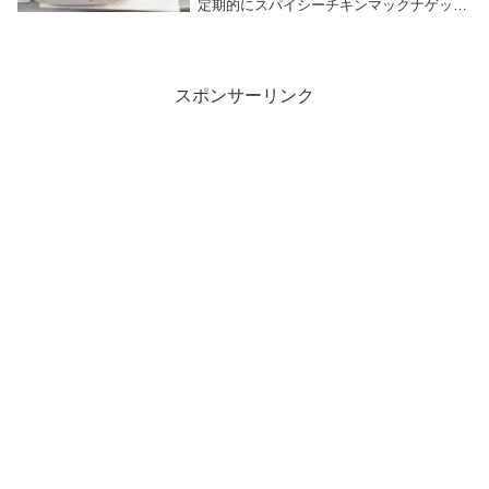
定期的にスパイシーチキンマックナゲット
やチキンマックナゲット15Pキャンペーン
が登場しますが、その際にもう1つの楽し
みと言えば2種のソース追加だと思いませ
んか？...
スポンサーリンク