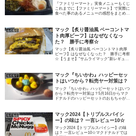
『ファミリーマート』実食メニューもくじ
これまでに【ファミリーマート】で実際に
食べた事のあるメニューの感想をまとめて
いるもくじです。 定番メニューの商品は
そのままの感想として 期間限定メニュー
商品は書くか買わないかの判断素材として
マック【炙り醤油風 ベーコントマ
もぐもぐ
復活メニュ...
ト肉厚ビーフ】はなぜなくなっ
た？ 勝手に考察☆
マック【炙り醤油風 ベーコントマト肉厚
ビーフ】はなぜなくなった？ 勝手に考察
☆【うまそ】"サムライマック"新レギュラ
ーメニュー「炙り醤油風 たまごベーコン
肉厚ビーフ」登場！厚みのある100％ビー
フとたまごに、香ばしいソースが決め手の
マック『ちいかわ』ハッピーセッ
もぐもぐ
一品。新...
トはいつから？転売ヤー対策は？
マック『ちいかわ』ハッピーセットはいつ
から？転売ヤー対策は？5月16日からマク
ドナルドのハッピーセットのおもちゃがち
いかわになりますね☆マクドナルドのハッ
ピーセットで選べるおもちゃはどれも人気
がありますが、たまに転売目的で大量に先
マック2024【トリプルスパイシ
もぐもぐ
取りされて...
ー】の味は？ 一言レビュー10☆
マック2024【トリプルスパイシー】の味
は？ 一言レビュー10☆マクドナルドでは