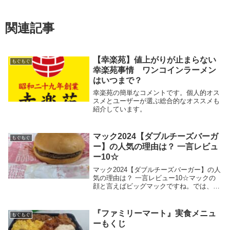
関連記事
【幸楽苑】値上がりが止まらない
もぐもぐ
幸楽苑事情 ワンコインラーメン
はいつまで？
幸楽苑の簡単なコメントです。個人的オス
スメとユーザーが選ぶ総合的なオススメも
紹介しています。
マック2024【ダブルチーズバーガ
もぐもぐ
ー】の人気の理由は？ 一言レビュ
ー10☆
マック2024【ダブルチーズバーガー】の人
気の理由は？ 一言レビュー10☆マックの
顔と言えばビッグマックですね。では、隠
れた顔と言えば…？ここ数年ではサムライ
マックがハバを利かせているようですが、
そんなサムライマックが登場しない頃は文
『ファミリーマート』実食メニュ
もぐもぐ
句なし...
ーもくじ