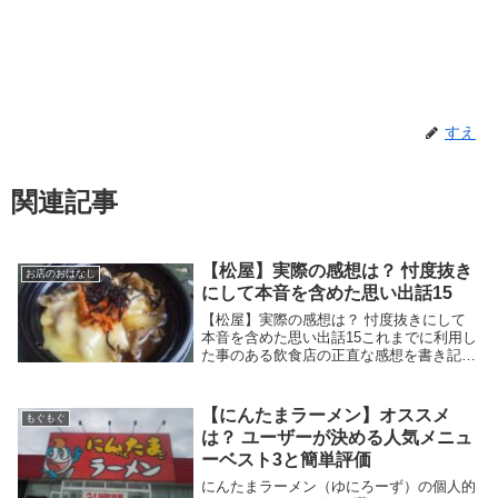
すえ
関連記事
【松屋】実際の感想は？ 忖度抜き
お店のおはなし
にして本音を含めた思い出話15
【松屋】実際の感想は？ 忖度抜きにして
本音を含めた思い出話15これまでに利用し
た事のある飲食店の正直な感想を書き記し
ています。 全国展開チェーン店 広範囲展
開チェーン店 エリア展開姉妹店 個人経営
店 当然、フランチャイズも……と、何で
【にんたまラーメン】オススメ
もぐもぐ
もござ...
は？ ユーザーが決める人気メニュ
ーベスト3と簡単評価
にんたまラーメン（ゆにろーず）の個人的