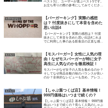
ベスト3と、ユーザーが選ぶベスト5です。
お立ち寄りの際の参考にしてみてくださ
い。
【バーガーキング】実際の感想
お店のおはなし
は？ 忖度抜きにして本音を含めた
思い出話4
【バーガーキング】実際の感想は？ 忖度
抜きにして本音を含めた思い出話4これま
でに利用した事のある飲食店の正直な感想
を書き記しています。 全国展開チェーン
店 広範囲展開チェーン店 エリア展開姉妹
店 個人経営店 当然、フランチャイズ
【モスバーガー】女性に人気の理
もぐもぐ
も……と、何...
由！なぜモスバーガーが特に女子
高生に人気なのかを徹底検証！
モスバーがなぜ女子の人気を集めるのか？
そしてなぜ商品全般の味のバランスが良い
のか？全体的なレビューも含め、アレコレ
と人気の理由を書き留めていきますね。
【しゃぶ葉つくば店】基本情報！
もぐもぐ
999円価格はいつまで続くの？
【しゃぶ葉つくば店】基本情報！ 999円価
格はいつまで続くの？長らく人気のしゃぶ