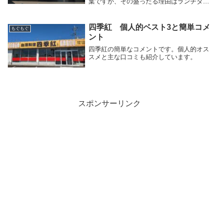
葉ですが、その盛ったる理由はランチタイ
ムの1人999円という部分が目を惹くからで
はないでしょうか？今現在は条件的に999
円ランチタイムサービスは受けられません
四季紅 個人的ベスト3と簡単コメ
もぐもぐ
が...
ント
四季紅の簡単なコメントです。個人的オス
スメと主な口コミも紹介しています。
スポンサーリンク