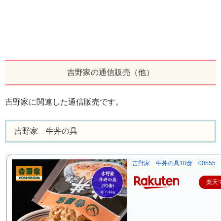
吉野家の通信販売（他）
吉野家に関連した通信販売です。
吉野家 牛丼の具
吉野家 牛丼の具10食 00555
楽天