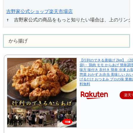
吉野家公式ショップ楽天市場店
↑　吉野家公式の商品をもっと知りたい場合は、上のリン
から揚げ
【行列のできる唐揚げ 2kg】（200
袋)・ 鶏肉 モモ からあげ 簡単調
味方 味付き 衣付き 簡単 冷凍 お
惣菜 おかず お弁当 美味しい おい
げるだけ おつまみ プロの味 業務
料無料
楽天