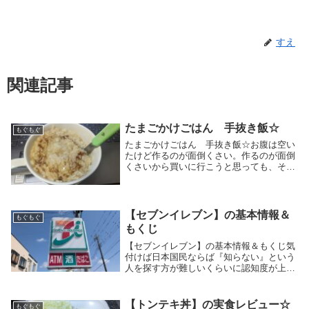
すえ
関連記事
たまごかけごはん 手抜き飯☆
もぐもぐ
たまごかけごはん 手抜き飯☆お腹は空い
たけど作るのが面倒くさい。作るのが面倒
くさいから買いに行こうと思っても、そう
なると外出が面倒くさい。そんな悩み（…
悩み？）に直面する事はありませんか？僕
はね、そんな事……………。頻繁に直面し
ますっ！！（...
【セブンイレブン】の基本情報＆
もぐもぐ
もくじ
【セブンイレブン】の基本情報＆もくじ気
付けば日本国民ならば『知らない』という
人を探す方が難しいくらいに認知度が上が
ったセブンイレブン。そんなセブンイレブ
ンのお惣菜を中心に、セブンイレブンの話
題などを書いています。セブンイレブンの
【トンテキ丼】の実食レビュー☆
もぐもぐ