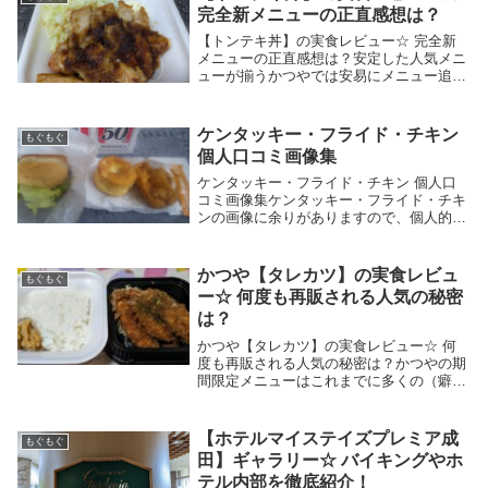
もくじ 情報...
完全新メニューの正直感想は？
【トンテキ丼】の実食レビュー☆ 完全新
メニューの正直感想は？安定した人気メニ
ューが揃うかつやでは安易にメニュー追加
という話を聞く事がありませんが、2025年
10月頃に久々となる新メニューが追加・定
番入りしましたね。ザックリ言えば、1．2
ケンタッキー・フライド・チキン
もぐもぐ
個た...
個人口コミ画像集
ケンタッキー・フライド・チキン 個人口
コミ画像集ケンタッキー・フライド・チキ
ンの画像に余りがありますので、個人的記
念を含めた画像集になります。本題はケン
タッキー・フライド・チキン個人的ベスト
3と簡単コメントに記してありますので、
かつや【タレカツ】の実食レビュ
もぐもぐ
こちらにどう...
ー☆ 何度も再販される人気の秘密
は？
かつや【タレカツ】の実食レビュー☆ 何
度も再販される人気の秘密は？かつやの期
間限定メニューはこれまでに多くの（癖の
あるｗ）話題を呼びましたが、タレカツも
その1つですね。どんな発想の違いがある
のかよく知りませんが、かつやのタレカツ
【ホテルマイステイズプレミア成
もぐもぐ
メニューには...
田】ギャラリー☆ バイキングやホ
テル内部を徹底紹介！