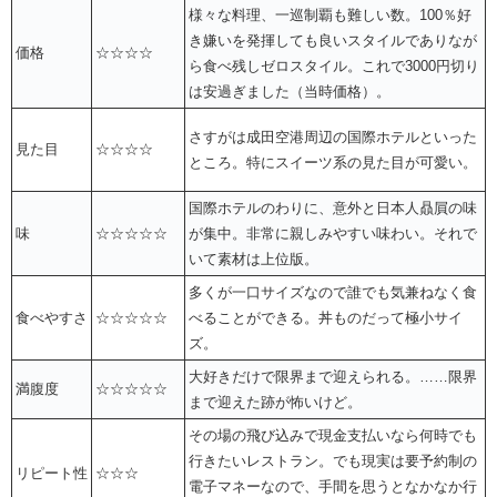
様々な料理、一巡制覇も難しい数。100％好
き嫌いを発揮しても良いスタイルでありなが
価格
☆☆☆☆
ら食べ残しゼロスタイル。これで3000円切り
は安過ぎました（当時価格）。
さすがは成田空港周辺の国際ホテルといった
見た目
☆☆☆☆
ところ。特にスイーツ系の見た目が可愛い。
国際ホテルのわりに、意外と日本人贔屓の味
味
☆☆☆☆☆
が集中。非常に親しみやすい味わい。それで
いて素材は上位版。
多くが一口サイズなので誰でも気兼ねなく食
食べやすさ
☆☆☆☆☆
べることができる。丼ものだって極小サイ
ズ。
大好きだけで限界まで迎えられる。……限界
満腹度
☆☆☆☆☆
まで迎えた跡が怖いけど。
その場の飛び込みで現金支払いなら何時でも
行きたいレストラン。でも現実は要予約制の
リピート性
☆☆☆
電子マネーなので、手間を思うとなかなか行