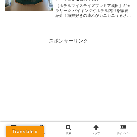
【ホテルマイステイズプレミア成田】ギャ
ラリー☆ バイキングやホテル内部を徹底
紹介！海鮮好きの連れがカニカニうるさい
ので、あまり蟹は…というか、そもそも寿
司を除いた海鮮全般が……という僕も巻き
添えを喰らう形でかにざんまいに行ってま
いりました☆...
スポンサーリンク
Translate »
メニュー
ホーム
検索
トップ
サイドバー