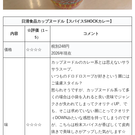
日清食品カップヌードル【スパイスSHOCKカレー】
☆評価
（1～
内容
コメント
5）
税別248円
価格
☆☆☆☆
2026年現在
カップヌードルのカレー系とは思えないサラ
サラスープ。
いつものドロドロスープが好きという層には
ご遠慮スタイル？
怒られそうですが、カップヌードル系って多
くの場合は小袋を入れると良い意味でジャン
クさが失われてしまってクオリティUP、で
も、そこは求めていない層にとってクオリテ
ィDOWNみたいな感想を持ってしまうのです
味
☆☆☆☆
が、こちらは粉末スパイスが香ばしくて皮肉
抜きで美味しさがアップした気がします☆