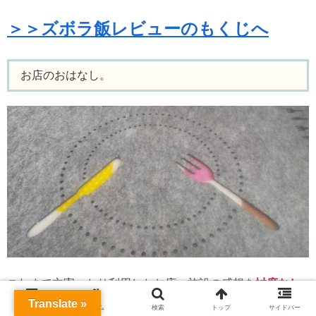
＞＞ズボラ飯レビューのもくじへ
お店のおはなし。
これまで立寄ったり利用したお店・施設の感想を
忖度なし
の正直に
を書いています。
Translate »
メニュー
ホーム
検索
トップ
サイドバー