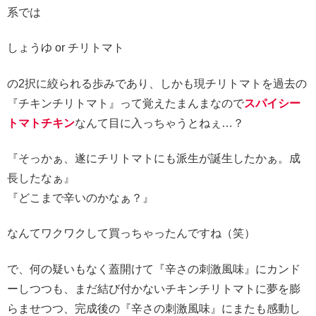
系では
しょうゆ or チリトマト
の2択に絞られる歩みであり、しかも現チリトマトを過去の
『チキンチリトマト』って覚えたまんまなので
スパイシー
トマトチキン
なんて目に入っちゃうとねぇ…？
『そっかぁ、遂にチリトマトにも派生が誕生したかぁ。成
長したなぁ』
『どこまで辛いのかなぁ？』
なんてワクワクして買っちゃったんですね（笑）
で、何の疑いもなく蓋開けて『辛さの刺激風味』にカンド
ーしつつも、まだ結び付かないチキンチリトマトに夢を膨
らませつつ、完成後の『辛さの刺激風味』にまたも感動し