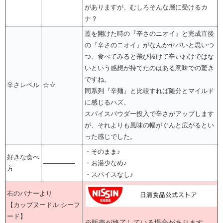
がありますが、むしろそんな層に受けるカ
ナ？
蓋を開けた時の『辛さのニオイ』と完成直後
の『辛さのニオイ』がなんかヤバいと思いつ
つ、食べてみると飛び抜けて辛いわけではな
いという感想が持てたのはある意味での驚き
ですね。
辛さレベル
☆☆
同系列『辛麺』と比較すれば随分とマイルド
に感じるハズ。
スパイスパウダー投入で辛さがアップします
が、それよりも風味の幅がぐんと広がるとい
った感じでした。
・そのまま♪
好きな食べ
―――――
・お湯少なめ♪
方
・スパイスなし♪
右のバナーより
【カップヌードル シーフ
ード】
※販売が終了している場合があります。