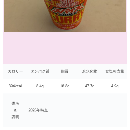
カロリー
タンパク質
脂質
炭水化物
食塩相当量
394kcal
8.4g
18.8g
47.7g
4.9g
備考
＆
2026年時点
説明