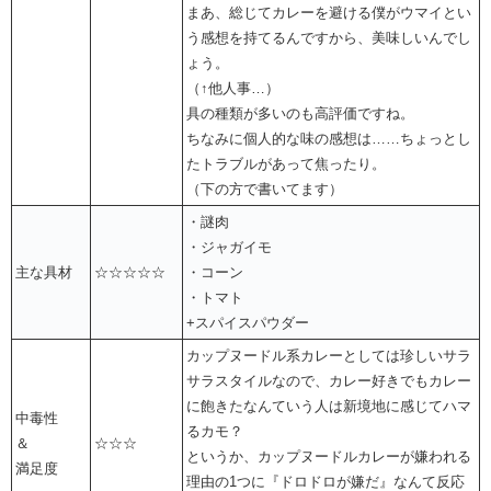
まあ、総じてカレーを避ける僕がウマイとい
う感想を持てるんですから、美味しいんでし
ょう。
（↑他人事…）
具の種類が多いのも高評価ですね。
ちなみに個人的な味の感想は……ちょっとし
たトラブルがあって焦ったり。
（下の方で書いてます）
・謎肉
・ジャガイモ
主な具材
☆☆☆☆☆
・コーン
・トマト
+スパイスパウダー
カップヌードル系カレーとしては珍しいサラ
サラスタイルなので、カレー好きでもカレー
に飽きたなんていう人は新境地に感じてハマ
中毒性
るカモ？
＆
☆☆☆
というか、カップヌードルカレーが嫌われる
満足度
理由の1つに『ドロドロが嫌だ』なんて反応