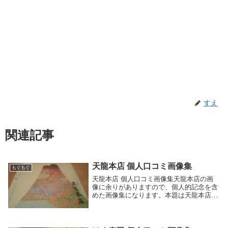
すえ
関連記事
天龍本店 個人口コミ画像集
もぐもぐ
天龍本店 個人口コミ画像集天龍本店の画
像に余りがありますので、個人的記念を含
めた画像集になります。本題は天龍本店個
人的ベスト3と簡単コメントに記してあり
ますので、こちらにどうぞ！各お店と簡単
な紹介ページへ各お店の店名から探す場合
はこちらへ天...