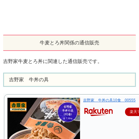
牛麦とろ丼関係の通信販売
吉野家牛麦とろ丼に関連した通信販売です。
吉野家 牛丼の具
吉野家 牛丼の具10食 00555
楽天