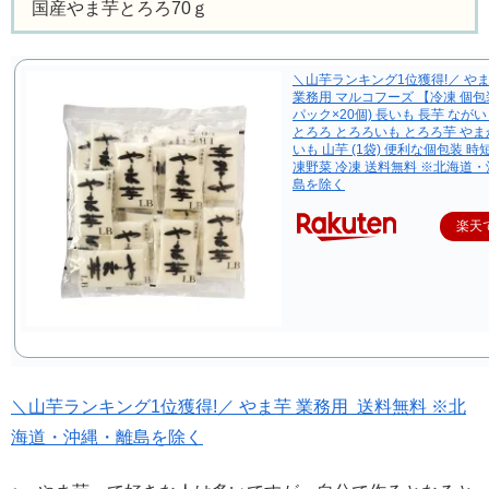
国産やま芋とろろ70ｇ
＼山芋ランキング1位獲得!／ やま
業務用 マルコフーズ 【冷凍 個包装
パック×20個) 長いも 長芋 なが
とろろ とろろいも とろろ芋 やま
いも 山芋 (1袋) 便利な個包装 時短
凍野菜 冷凍 送料無料 ※北海道
島を除く
楽天
＼山芋ランキング1位獲得!／ やま芋 業務用 送料無料 ※北
海道・沖縄・離島を除く