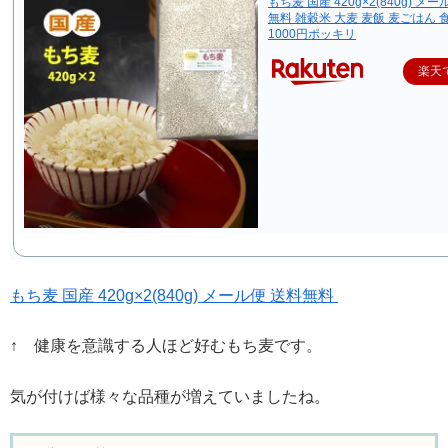
もち麦 国産 420g×2(840g) メ
無料 雑穀米 大麦 麦飯 麦ごはん 
1000円ポッキリ
楽天
もち麦 国産 420g×2(840g) メール便 送料無料
↑ 健康を意識する人ほど好むもち麦です。
気が付けば様々な品種が増えていましたね。