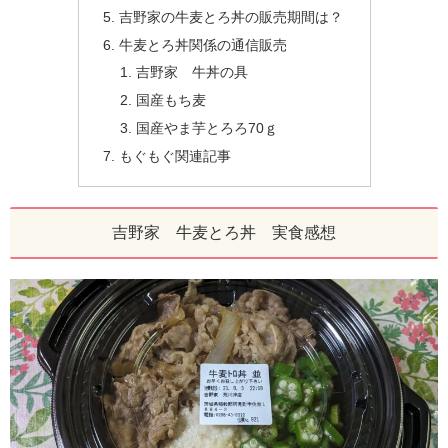
吉野家の牛麦とろ丼の販売期間は？
牛麦とろ丼関係の通信販売
吉野家 牛丼の具
国産もち麦
国産やま芋とろろ70ｇ
もぐもぐ関連記事
吉野家 牛麦とろ丼 実食感想