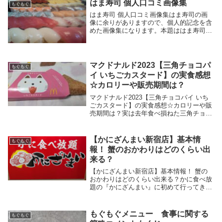
はま寿司 個人口コミ画像集
もぐもぐ
はま寿司 個人口コミ画像集はま寿司の画
像に余りがありますので、個人的記念を含
めた画像集になります。本題ははま寿司個
人的ベスト3と簡単コメントに記してあり
ますので、こちらにどうぞ！各お店と簡単
な紹介ページへ各お店の店名から探す場合
はこちらへは...
マクドナルド2023【三角チョコパ
もぐもぐ
イ いちごカスタード】の実食感想
☆カロリーや販売期間は？
マクドナルド2023【三角チョコパイ いち
ごカスタード】の実食感想☆カロリーや販
売期間は？実は去年食べ損ねた三角チョコ
パイ よくばりいちご（涙）今年は三角チ
ョコパイ いちごカスタードの時期がやっ
てきていたって感じですね☆ってなわけ
【かにざんまい新宿店】基本情
もぐもぐ
で、実は1...
報！ 蟹のおかわりはどのくらい出
来る？
【かにざんまい新宿店】基本情報！ 蟹の
おかわりはどのくらい出来る？かに食べ放
題の『かにざんまい』に初めて行ってきま
したので、かにざんまいの基本情報を含め
て初見ならではの感想をたくさん書いてい
きますね！普段じゃ出さない高いお金を払
もぐもぐメニュー 食事に関する
もぐもぐ
うんですから...