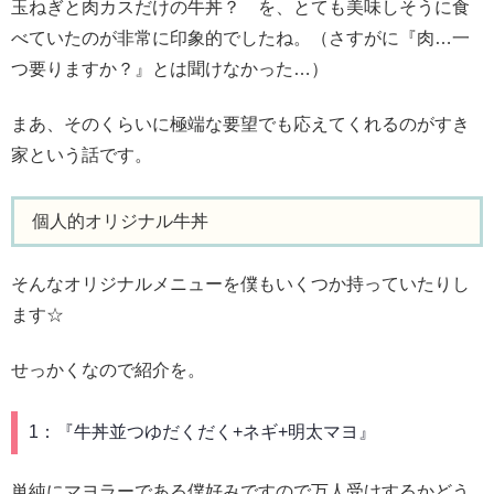
玉ねぎと肉カスだけの牛丼？ を、とても美味しそうに食
べていたのが非常に印象的でしたね。（さすがに『肉…一
つ要りますか？』とは聞けなかった…）
まあ、そのくらいに極端な要望でも応えてくれるのがすき
家という話です。
個人的オリジナル牛丼
そんなオリジナルメニューを僕もいくつか持っていたりし
ます☆
せっかくなので紹介を。
1：『牛丼並つゆだくだく+ネギ+明太マヨ』
単純にマヨラーである僕好みですので万人受けするかどう