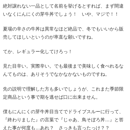
絶対譲れない一品として名前を挙げるとすれば、まず間違
いなくにんにくの芽牛丼でしょう！ いや、マジで！！
夏場の辛さの牛丼は異常なほど絶品で、冬でもいいから販
売してほしいというのが率直な願いですね。
てか、レギュラー化してけろっ！
見た目辛い。実際辛い。でも最後まで美味しく食べれるな
んてものは、ありそうでなかなかないものですね。
先の説明で理解した方も多いでしょうが、これまた季節限
定商品という事で期を逃せば口に出来ません。
僕もにんにくの芽牛丼目当てでドライブスルーに行って、
『終わりました』の言葉で『じゃあ、鳥そぼろ丼…』と答
えた事が何度も…あれ？ さっきも言ったっけ？？