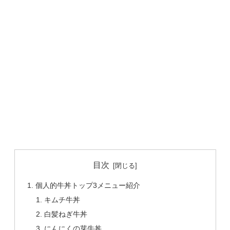
目次
個人的牛丼トップ3メニュー紹介
キムチ牛丼
白髪ねぎ牛丼
にんにくの芽牛丼