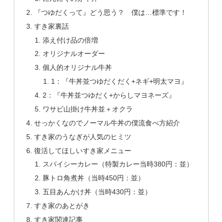
『つゆだくって』どう思う？ 僕は…標準です！
すき家裏話
添え付け品の倍増
オリジナルオーダー
個人的オリジナル牛丼
1：『牛丼並つゆだくだく+ネギ+明太マヨ』
2：『牛丼並つゆだく+からしマヨネーズ』
ワサビ山掛け牛丼並＋オクラ
せっかくなのでノーマル牛丼の僕流食べ方紹介
すき家のうなぎが人気のヒミツ
復活してほしいすき家メニュー
スパイシーカレー（特製カレー当時380円：並）
豚トロ角煮丼（当時450円：並）
五目あんかけ丼（当時430円：並）
すき家のあとがき
すき家関連記事