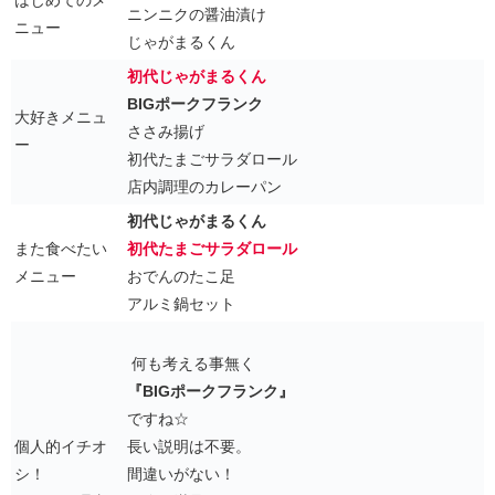
はじめてのメ
ニンニクの醤油漬け
ニュー
じゃがまるくん
初代じゃがまるくん
BIGポークフランク
大好きメニュ
ささみ揚げ
ー
初代たまごサラダロール
店内調理のカレーパン
初代じゃがまるくん
また食べたい
初代たまごサラダロール
メニュー
おでんのたこ足
アルミ鍋セット
何も考える事無く
『BIGポークフランク』
ですね☆
個人的イチオ
長い説明は不要。
シ！
間違いがない！