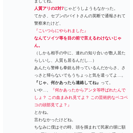
ましてね。
人質アリの2対7
じゃどうしようもなかった。
てかさ、セブンのバイトさんの英断で通報されて
警察来たけど、
『こいつらにやられました』
なんてソイツ等を目の前で言えるわけないじゃ
ん。
（しかも相手の中に、連れの知り合いが数人居た
らしいし、人質も居るんだし…）
あんたら警棒も拳銃も持っているんだからさ、さ
っさと帰らないでもうちょっと気を遣ってよ…。
『じゃ、何かあったら連絡してね』
って。
いや…、
『何かあったからアンタ等呼ばれたんで
しょ？ この血まみれ見てよ？ この芸術的なベコベ
コの頭部見てよ？』
とかね。
言わなかったけどね。
ちなみに僕はその時、頭を掴まれて民家の塀に額