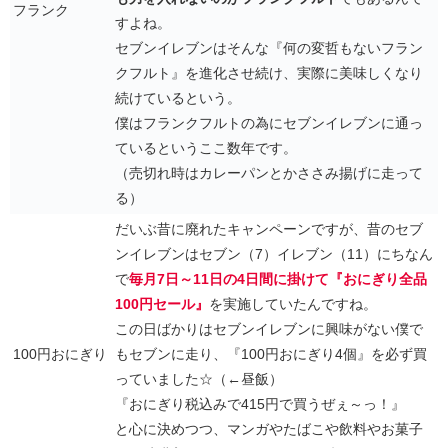
フランク
すよね。
セブンイレブンはそんな『何の変哲もないフラン
クフルト』を進化させ続け、実際に美味しくなり
続けているという。
僕はフランクフルトの為にセブンイレブンに通っ
ているというここ数年です。
（売切れ時はカレーパンとかささみ揚げに走って
る）
だいぶ昔に廃れたキャンペーンですが、昔のセブ
ンイレブンはセブン（7）イレブン（11）にちなん
で
毎月7日～11日の4日間に掛けて『おにぎり全品
100円セール』
を実施していたんですね。
この日ばかりはセブンイレブンに興味がない僕で
100円おにぎり
もセブンに走り、『100円おにぎり4個』を必ず買
っていました☆（←昼飯）
『おにぎり税込みで415円で買うぜぇ～っ！』
と心に決めつつ、マンガやたばこや飲料やお菓子