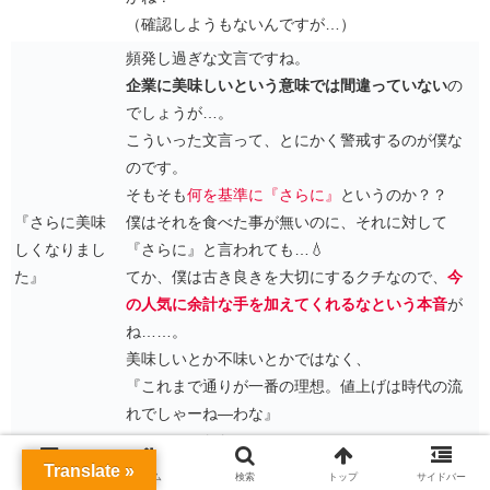
（確認しようもないんですが…）
頻発し過ぎな文言ですね。
企業に美味しいという意味では間違っていない
の
でしょうが…。
こういった文言って、とにかく警戒するのが僕な
のです。
そもそも
何を基準に『さらに』
というのか？？
『さらに美味
僕はそれを食べた事が無いのに、それに対して
しくなりまし
『さらに』と言われても…💧
た』
てか、僕は古き良きを大切にするクチなので、
今
の人気に余計な手を加えてくれるなという本音
が
ね……。
美味しいとか不味いとかではなく、
『これまで通りが一番の理想。値上げは時代の流
れでしゃーね―わな』
ってカンジなわけで…。
Translate »
おそらくは従来のセブンイレブンの営業時間を指
メニュー
ホーム
検索
トップ
サイドバー