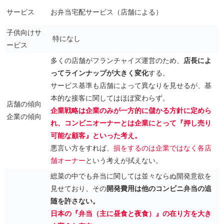
サービス
お弁当宅配サービス（店舗による）
子供向けサ
特になし
ービス
多くの店舗がフランチャイズ運営のため、
店長によ
ってラインナップが大きく変化
する。
サービス基準も店舗によって異なりを見せるが、基
本的な接客に関してはほぼ変わらず。
店舗の傾向
企業戦略は企業のみが一方的に儲かる方針に定めら
企業の傾向
れ、コンビニオーナーとは企業にとって『押し売り
可能な顧客』といった考え。
悪言い方をすれば、
損をするのは企業ではなく各店
舗オーナー
という考えが拭えない。
総菜の中でも弁当に関しては並々ならぬ開発意欲を
見せており、その
開発費用は他のコンビニ弁当の追
随を許さない。
日本の『弁当（主に昼食と夜食）』の在り方を大き