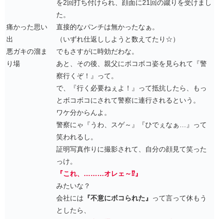
を2回打ち付けられ、顔面に21回の蹴りを受けまし
た。
痛かった思い
直接的なパンチは無かったなぁ。
出
（いずれ仕返ししようと数えてたり☆）
悪ガキの溜ま
でもさすがに時効だわな。
り場
あと、その後、親父にボコボコ姿を見られて『警
察行くぞ！』って。
で、『行く必要ねぇよ！』って抵抗したら、もっ
とボコボコにされて警察に連行されるという。
ワケ分からんよ。
警察にゃ『うわ、スゲ～』『ひでぇなぁ…』って
笑われるし。
証明写真作りに撮影されて、自分の顔見て笑った
っけ。
『これ、………オレェ～⁉』
みたいな？
会社には
『不意にボコられた』
って言って休もう
としたら、