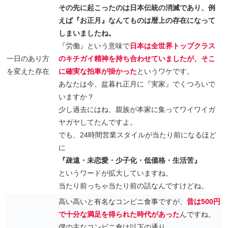
その先に起こったのは日本伝統の消滅であり、例
えば『お正月』なんてものは暦上の存在になって
しまいましたね。
『労働』という意味で
日本は全世界トップクラス
一日のあり方
のキチガイ精神を持ち合わせていましたが、そこ
を変えた存在
に確実な拍車が掛かった
というワケです。
あなたは今、盆暮れ正月に『実家』でくつろいで
いますか？
少し過去にはね、親族が本家に集ってワイワイガ
ヤガヤしてたんですよ。
でも、24時間営業スタイルが当たり前になるほど
に
『疎遠・未恋愛・少子化・低価格・生活苦』
というワードが拡大していますね。
当たり前っちゃ当たり前の話なんですけどね。
高い高いと有名なコンビニ食事ですが、
昔は500円
で十分な満足を得られた時代があった
んですね。
僕の主なコンビニ食は以下の通り。