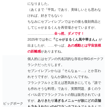
になりました。
（あくまで『平気』であり、美味しいとも思わな
ければ、好きでもない）
ちなみにセブンイレブンではその後も復刻商品と
してじゃがまるくんを再登場させていますが、
……………………
全っ然、ダメです！
2025年では冬に
『じゃがまるくん風中華まん』
が
出ましたが、……やっぱ、
あの感動とは宇宙規模
の距離感
がありますね。
個人的にはセブンの代名詞的な存在がBIGポークフ
ランクだったりします。
セブンイレブンからは『そんなぁ～…』とか言わ
れそうですが、なんか譲れないんですね。
フランクフルトと言えば悪気抜きにしても『誰で
も作れそうな料理』であり、実際問題、多くのラ
イバル店でフランクフルトの類は販売されていま
すが、
ありきたり過ぎるメニューが故にどの店舗
ビッグポーク
も力を入れないのがフランクフルト
でもあるんで