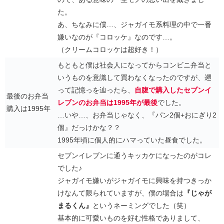
た。
あ、ちなみに僕…、ジャガイモ系料理の中で一番
嫌いなのが『コロッケ』なのです…。
（クリームコロッケは超好き！）
もともと僕は社会人になってからコンビニ弁当と
いうものを意識して買わなくなったのですが、遡
って記憶っを辿ったら、
自腹で購入したセブンイ
最後のお弁当
レブンのお弁当は1995年が最後
でした。
購入は1995年
…いや…、お弁当じゃなく、『パン2個+おにぎり2
個』だっけかな？？
1995年頃に個人的にハマっていた昼食でした。
セブンイレブンに通うキッカケになったのがコレ
でした♪
ジャガイモ嫌いがジャガイモに興味を持つきっか
けなんて限られていますが、僕の場合は
『じゃが
まるくん』
というネーミングでした（笑）
基本的に可愛いものを好む性格でありまして、