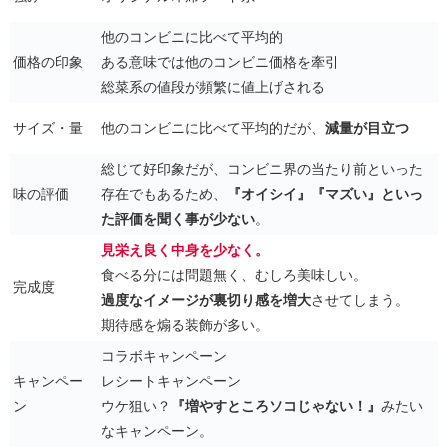
他のコンビニに比べて平均的
価格の印象
ある意味では他のコンビニ価格を牽引
総菜系の値段が頻繁に値上げされる
サイズ・量
他のコンビニに比べて平均的だが、
減量が目立つ
総じて好印象だが、コンビニ界の当たり前といった
味の評価
存在でもあるため、
『オイシイ』『マズい』といっ
た評価を聞く事が少ない
。
見栄え良く中身を少なく。
食べる分には問題無く、むしろ美味しい。
完成度
過度なイメージが裏切り感を増大
させてしまう。
期待感を煽る装飾が多い。
コラボキャンペーン
キャンペー
レシートキャンペーン
ン
ウケ狙い？
『増やすところソコじゃない！』
みたい
なキャンペーン。