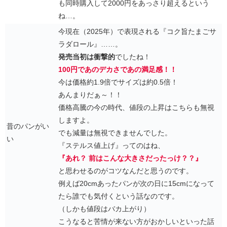
も同時購入して2000円をあっさり超えるという
ね…。
今現在（2025年）で表現される『コク旨たまごサ
ラダロール』……。
発売当初は衝撃的
でしたね！
100円であのデカさであの満足感！！
今は価格約1.9倍でサイズは約0.5倍！
あんまりだぁ～！！
価格高騰の今の時代、値段の上昇はこちらも無視
しますよ。
昔のパンがい
でも減量は無視できませんでした。
い
『ステルス値上げ』ってのはね、
『あれ？ 前はこんな大きさだったっけ？？』
と思わせるのがコツなんだと思うのです。
例えば20cmあったパンが次の日に15cmになって
たら誰でも気付くという話なのです。
（しかも値段はバカ上がり）
こうなると苦情が来ない方がおかしいといった話