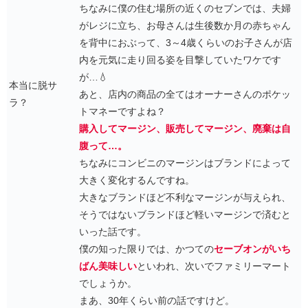
ちなみに僕の住む場所の近くのセブンでは、夫婦
がレジに立ち、お母さんは生後数か月の赤ちゃん
を背中におぶって、3～4歳くらいのお子さんが店
内を元気に走り回る姿を目撃していたワケです
が…💧
本当に脱サ
あと、店内の商品の全てはオーナーさんのポケッ
ラ？
トマネーですよね？
購入してマージン、販売してマージン、廃棄は自
腹って…。
ちなみにコンビニのマージンはブランドによって
大きく変化するんですね。
大きなブランドほど不利なマージンが与えられ、
そうではないブランドほど軽いマージンで済むと
いった話です。
僕の知った限りでは、かつての
セーブオンがいち
ばん美味しい
といわれ、次いでファミリーマート
でしょうか。
まあ、30年くらい前の話ですけど。