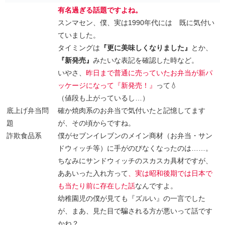
有名過ぎる話題ですよね。
スンマセン、僕、実は1990年代には 既に気付い
ていました。
タイミングは
『更に美味しくなりました』
とか、
『新発売』
みたいな表記を確認した時など。
いやさ、
昨日まで普通に売っていたお弁当が新パ
ッケージになって『新発売！』
って💧
（値段も上がっているし…）
底上げ弁当問
確か焼肉系のお弁当で気付いたと記憶してます
題
が、その頃からですね。
詐欺食品系
僕がセブンイレブンのメイン商材（お弁当・サン
ドウィッチ等）に手がのびなくなったのは……。
ちなみにサンドウィッチのスカスカ具材ですが、
ああいった入れ方って
、実は昭和後期では日本で
も当たり前に存在した話
なんですよ。
幼稚園児の僕が見ても『ズルい』の一言でした
が、まあ、見た目で騙される方が悪いって話です
かね？