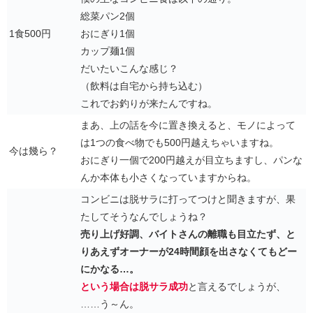
総菜パン2個
1食500円
おにぎり1個
カップ麺1個
だいたいこんな感じ？
（飲料は自宅から持ち込む）
これでお釣りが来たんですね。
まあ、上の話を今に置き換えると、モノによって
は1つの食べ物でも500円越えちゃいますね。
今は幾ら？
おにぎり一個で200円越えが目立ちますし、パンな
んか本体も小さくなっていますからね。
コンビニは脱サラに打ってつけと聞きますが、果
たしてそうなんでしょうね？
売り上げ好調、バイトさんの離職も目立たず、と
りあえずオーナーが24時間顔を出さなくてもどー
にかなる…。
という場合は脱サラ成功
と言えるでしょうが、
……う～ん。