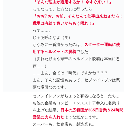
『そんな理由が通用するか！ 今すぐ来い！』
ってなって、仕方なしに行ったら
『おお⁉ お、お前、そんなんで仕事出来ねぇだろ！
職場は有給で良いからもう帰れ！』
って……。
じゃあ呼ぶなよ（笑）
ちなみに一番痛かったのは、
スクーター運転に使
用するヘルメットの脱着
でした。
（膨れた顔面や頭部のヘルメット脱着は本当に悪
夢……）
……まあ、全ては『時代』ですかね？？？
まあ、そんな記憶もあって、セブンイレブンは悪
夢な場所なのです。
セブンイレブンがちょっと有名になると、たちま
ち他の企業もコンビニエンスストア参入に名乗り
を上げた結果、
日本の広範囲が365日営業＆24時間
営業に力を入れた
ような気がします。
スーパーも、飲食店も、製造業も。