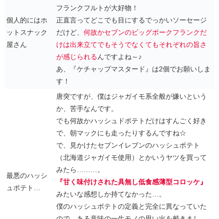
フランクフルトが大好物！
個人的にはホ
正直言ってどこでも目にするでっかいソーセージ
ットスナック
だけど、
何故かセブンのビッグポークフランクだ
屋さん
けは出来立てでもそうでなくてもそれぞれの旨さ
が感じられる
んですよね～♪
あ、『ケチャップマスタード』は2個でお願いしま
す！
唐突ですが、僕はジャガイモ系全般が嫌いという
か、苦手なんです。
でも何故かハッシュドポテトだけはすんごく好き
で、朝マックにも走ったりするんですね☆
で、見かけたセブンイレブンのハッシュポテト
（北海道ジャガイモ使用）とかいうヤツを買って
みたら………。
最悪のハッシ
『甘く味付けされた具無し低食感薄型コロッケ』
ュポテト…
みたいな感想しか持てなかった…。
僕のハッシュポテトの定義と完全に異なっていた
ので、ある意味の一生モノの思い出を戴きまし