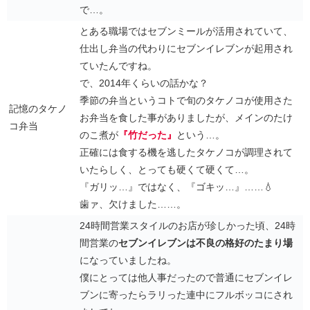
で…。
とある職場ではセブンミールが活用されていて、
仕出し弁当の代わりにセブンイレブンが起用され
ていたんですね。
で、2014年くらいの話かな？
季節の弁当というコトで旬のタケノコが使用さた
記憶のタケノ
お弁当を食した事がありましたが、メインのたけ
コ弁当
のこ煮が
『竹だった』
という…。
正確には食する機を逃したタケノコが調理されて
いたらしく、とっても硬くて硬くて…。
『ガリッ…』ではなく、『ゴキッ…』……💧
歯ァ、欠けました……。
24時間営業スタイルのお店が珍しかった頃、24時
間営業の
セブンイレブンは不良の格好のたまり場
になっていましたね。
僕にとっては他人事だったので普通にセブンイレ
ブンに寄ったらラリった連中にフルボッコにされ