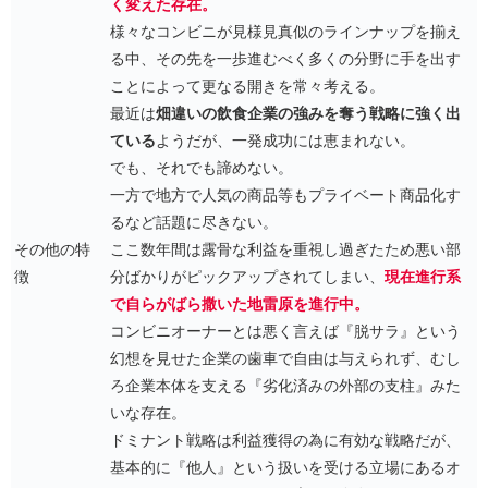
く変えた存在。
様々なコンビニが見様見真似のラインナップを揃え
る中、その先を一歩進むべく多くの分野に手を出す
ことによって更なる開きを常々考える。
最近は
畑違いの飲食企業の強みを奪う戦略に強く出
ている
ようだが、一発成功には恵まれない。
でも、それでも諦めない。
一方で地方で人気の商品等もプライベート商品化す
るなど話題に尽きない。
その他の特
ここ数年間は露骨な利益を重視し過ぎたため悪い部
徴
分ばかりがピックアップされてしまい、
現在進行系
で自らがばら撒いた地雷原を進行中。
コンビニオーナーとは悪く言えば『脱サラ』という
幻想を見せた企業の歯車で自由は与えられず、むし
ろ企業本体を支える『劣化済みの外部の支柱』みた
いな存在。
ドミナント戦略は利益獲得の為に有効な戦略だが、
基本的に『他人』という扱いを受ける立場にあるオ