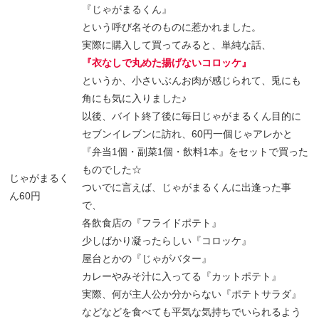
『じゃがまるくん』
という呼び名そのものに惹かれました。
実際に購入して買ってみると、単純な話、
『衣なしで丸めた揚げないコロッケ』
というか、小さいぶんお肉が感じられて、兎にも
角にも気に入りました♪
以後、バイト終了後に毎日じゃがまるくん目的に
セブンイレブンに訪れ、60円一個じゃアレかと
『弁当1個・副菜1個・飲料1本』をセットで買った
ものでした☆
じゃがまるく
ついでに言えば、じゃがまるくんに出逢った事
ん60円
で、
各飲食店の『フライドポテト』
少しばかり凝ったらしい『コロッケ』
屋台とかの『じゃがバター』
カレーやみそ汁に入ってる『カットポテト』
実際、何が主人公か分からない『ポテトサラダ』
などなどを食べても平気な気持ちでいられるよう