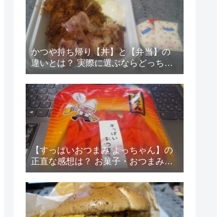
かつや持ち帰り【丼】と【弁当】の
違いとは？ 実際に選ぶならどっちが
得なの？
【すっぱいおつまみ よっちゃん】の
正直な感想は？ お菓子・おつまみレ
ビュー6！