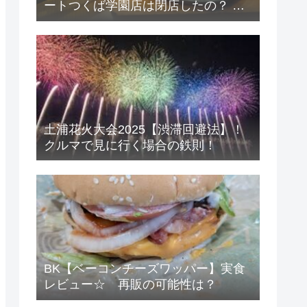
ートつくば学園店は閉店したの？ 考
察と店舗感想
土浦花火大会2025【渋滞回避法】！
クルマで見に行く場合の鉄則！
BK【ベーコンチーズワッパー】実食
レビュー☆ 再販の可能性は？