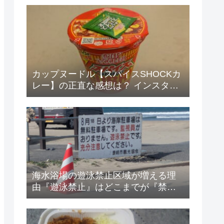
カップヌードル【スパイスSHOCKカ
レー】の正直な感想は？ インスタン
ト・ズボラ飯 その47
海水浴場の遊泳禁止区域が増える理
由『遊泳禁止』はどこまでが『禁
止』？