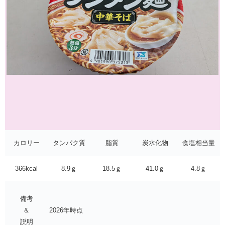
カロリー
タンパク質
脂質
炭水化物
食塩相当量
366kcal
8.9ｇ
18.5ｇ
41.0ｇ
4.8ｇ
備考
＆
2026年時点
説明