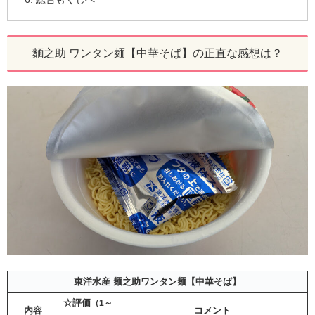
麵之助 ワンタン麺【中華そば】の正直な感想は？
東洋水産 麺之助ワンタン麺【中華そば】
☆評価
（1～
内容
コメント