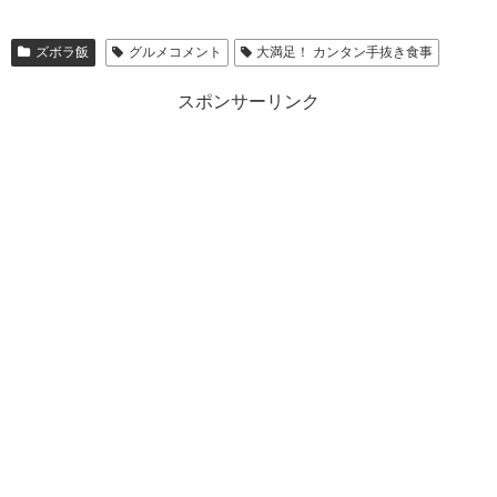
ズボラ飯
グルメコメント
大満足！ カンタン手抜き食事
スポンサーリンク