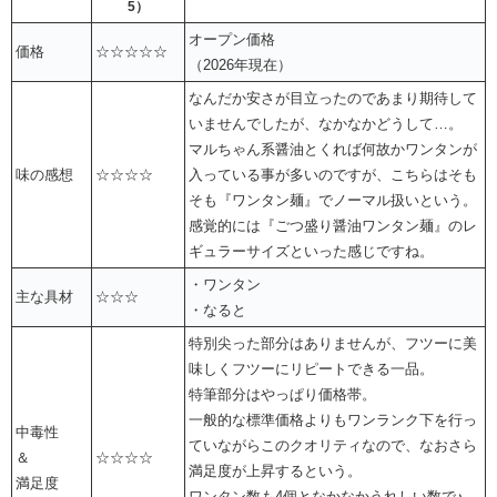
5）
オープン価格
価格
☆☆☆☆☆
（2026年現在）
なんだか安さが目立ったのであまり期待して
いませんでしたが、なかなかどうして…。
マルちゃん系醤油とくれば何故かワンタンが
味の感想
☆☆☆☆
入っている事が多いのですが、こちらはそも
そも『ワンタン麺』でノーマル扱いという。
感覚的には『ごつ盛り醤油ワンタン麺』のレ
ギュラーサイズといった感じですね。
・ワンタン
主な具材
☆☆☆
・なると
特別尖った部分はありませんが、フツーに美
味しくフツーにリピートできる一品。
特筆部分はやっぱり価格帯。
一般的な標準価格よりもワンランク下を行っ
中毒性
ていながらこのクオリティなので、なおさら
＆
☆☆☆☆
満足度が上昇するという。
満足度
ワンタン数も4個となかなかうれしい数で♪