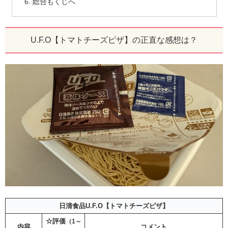
総合もくじへ
U.F.O【トマトチーズピザ】の正直な感想は？
日清食品U.F.O【トマトチーズピザ】
☆評価
（1～
内容
コメント