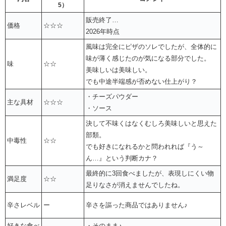
5）
販売終了…
価格
☆☆☆
2026年時点
風味は完全にピザのソレでしたが、全体的に
味が薄く感じたのが気になる部分でした。
味
☆☆
美味しいは美味しい。
でも中途半端感が否めない仕上がり？
・チーズパウダー
主な具材
☆☆☆
・ソース
決して不味くはなくむしろ美味しいと思えた
部類。
中毒性
☆☆
でも好きになれるかと問われれば『う～
ん…』という判断カナ？
最終的に3回食べましたが、表現しにくい物
満足度
☆☆
足りなさが消えませんでしたね。
辛さレベル
ー
辛さを謳った商品ではありません♪
好きな食べ
・そのまま♪