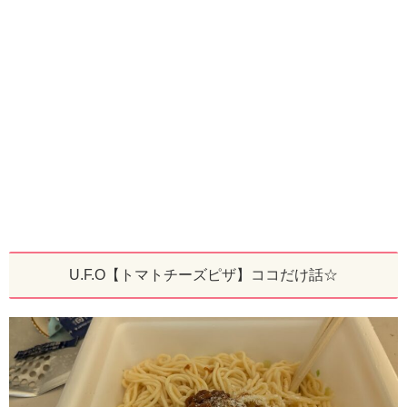
U.F.O【トマトチーズピザ】ココだけ話☆