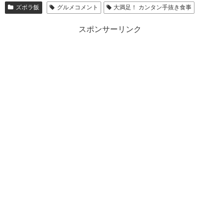
ズボラ飯
グルメコメント
大満足！ カンタン手抜き食事
スポンサーリンク