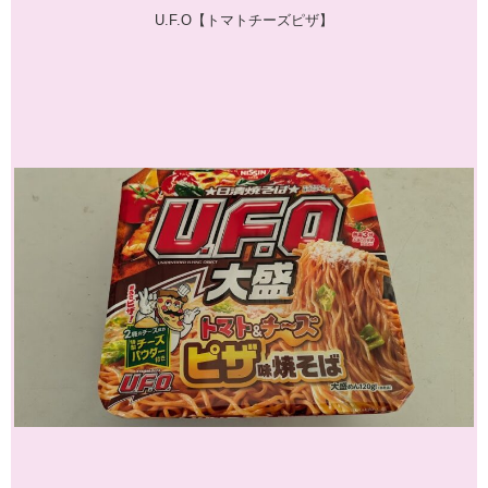
U.F.O【トマトチーズピザ】