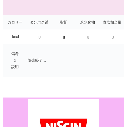
カロリー
タンパク質
脂質
炭水化物
食塩相当量
-kcal
-g
-g
-g
-g
備考
＆
販売終了…
説明