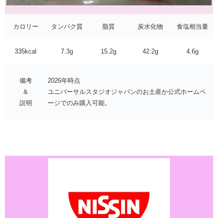
カロリー
タンパク質
脂質
炭水化物
食塩相当量
335kcal
7.3g
15.2g
42.2g
4.6g
備考
2026年時点
＆
ユニバーサルスタジオジャパンのお土産か公式ホームペ
説明
ージでのみ購入可能。