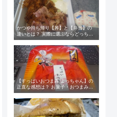
かつや持ち帰り【丼】と【弁当】の
違いとは？ 実際に選ぶならどっちが
得なの？
【すっぱいおつまみ よっちゃん】の
正直な感想は？ お菓子・おつまみレ
ビュー6！