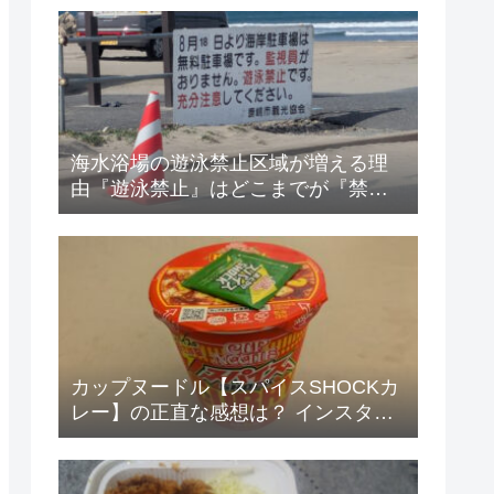
海水浴場の遊泳禁止区域が増える理
由『遊泳禁止』はどこまでが『禁
止』？
カップヌードル【スパイスSHOCKカ
レー】の正直な感想は？ インスタン
ト・ズボラ飯 その47