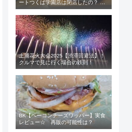
ートつくば学園店は閉店したの？ 考
察と店舗感想
土浦花火大会2025【渋滞回避法】！
クルマで見に行く場合の鉄則！
BK【ベーコンチーズワッパー】実食
レビュー☆ 再販の可能性は？