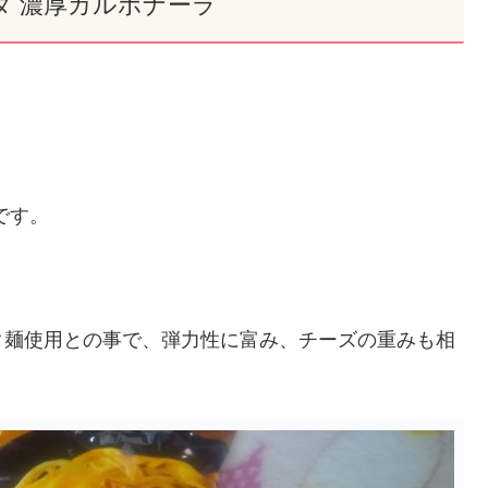
タ 濃厚カルボナーラ
です。
タ麺使用との事で、弾力性に富み、チーズの重みも相
。