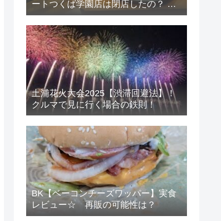
ートつくば学園店は閉店したの？ 考
察と店舗感想
土浦花火大会2025【渋滞回避法】！
クルマで見に行く場合の鉄則！
BK【ベーコンチーズワッパー】実食
レビュー☆ 再販の可能性は？