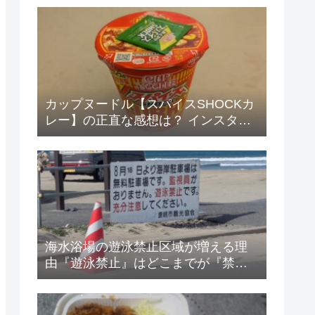
カップヌードル【スパイスSHOCKカ
レー】の正直な感想は？ インスタン
ト・ズボラ飯 その47
海水浴場の遊泳禁止区域が増える理
由『遊泳禁止』はどこまでが『禁
止』？