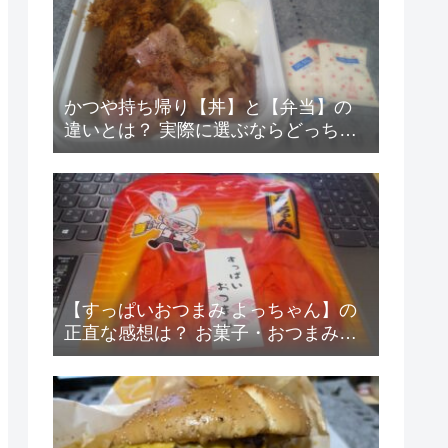
かつや持ち帰り【丼】と【弁当】の
違いとは？ 実際に選ぶならどっちが
得なの？
【すっぱいおつまみ よっちゃん】の
正直な感想は？ お菓子・おつまみレ
ビュー6！