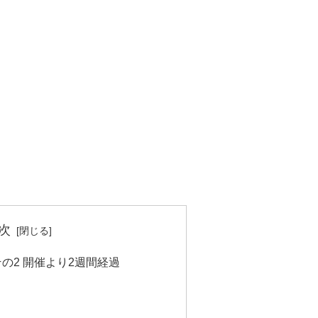
次
その2 開催より2週間経過