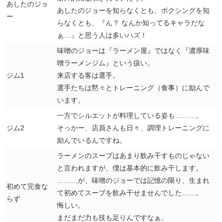
あしたのジョ
あしたのジョーを知らなくとも、ボクシングを知
ー
らなくとも、『ん？ なんか知ってるキャラだな
ぁ…』と思う人は多いハズ！
味噌のジョーは『ラーメン屋』ではなく『濃厚味
噌ラーメンジム』という扱い。
ジム1
来店する客は選手。
選手たちは黙々とトレーニング（食事）に励んで
います。
一方でシルエットが料理している姿も………。
ジム2
そっかー、店員さんも日々、調理トレーニングに
励んでいるんですね。
ラーメンのスープはあまり飲み干すものじゃない
と言われますが、僕は基本的に飲み干します。
………が、味噌のジョーでは記憶の限り、生まれ
初めて完食な
て初めてスープを飲み干せませんでした……。
らず
悔しい。
まだまだ力も技も足りんですなぁ。