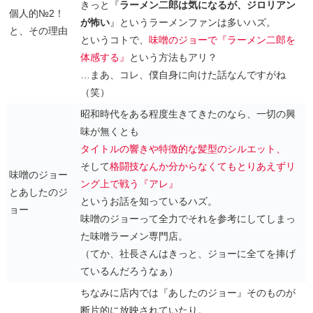
きっと『
ラーメン二郎は気になるが、ジロリアン
個人的№2！
が怖い
』というラーメンファンは多いハズ。
と、その理由
というコトで、
味噌のジョーで『ラーメン二郎を
体感する』
という方法もアリ？
…まあ、コレ、僕自身に向けた話なんですがね
（笑）
昭和時代をある程度生きてきたのなら、一切の興
味が無くとも
タイトルの響きや特徴的な髪型のシルエット、
そして
格闘技なんか分からなくてもとりあえずリ
味噌のジョー
ング上で戦う『アレ』
とあしたのジ
というお話を知っているハズ。
ョー
味噌のジョーって全力でそれを参考にしてしまっ
た味噌ラーメン専門店。
（てか、社長さんはきっと、ジョーに全てを捧げ
ているんだろうなぁ）
ちなみに店内では『あしたのジョー』そのものが
断片的に放映されていたり。