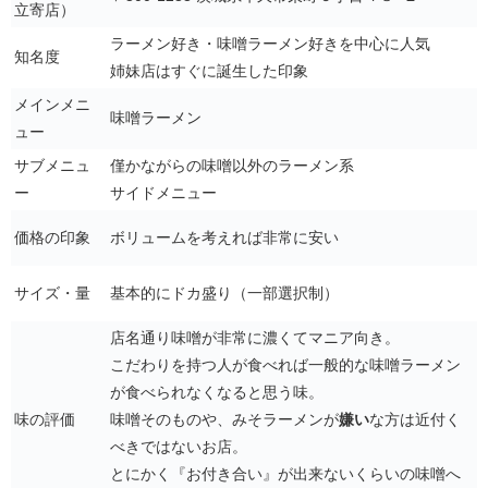
立寄店）
ラーメン好き・味噌ラーメン好きを中心に人気
知名度
姉妹店はすぐに誕生した印象
メインメニ
味噌ラーメン
ュー
サブメニュ
僅かながらの味噌以外のラーメン系
ー
サイドメニュー
価格の印象
ボリュームを考えれば非常に安い
サイズ・量
基本的にドカ盛り（一部選択制）
店名通り味噌が非常に濃くてマニア向き。
こだわりを持つ人が食べれば一般的な味噌ラーメン
が食べられなくなると思う味。
味の評価
味噌そのものや、みそラーメンが
嫌い
な方は近付く
べきではないお店。
とにかく『お付き合い』が出来ないくらいの味噌へ