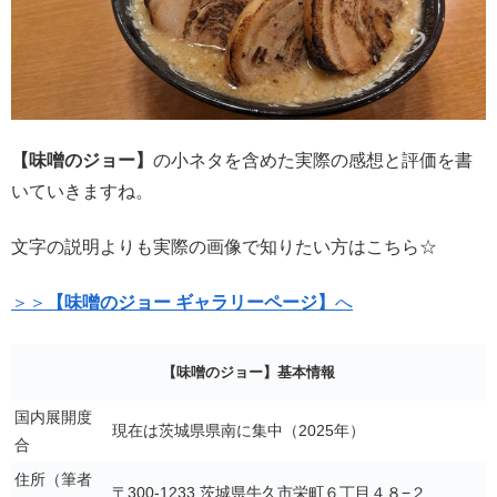
【味噌のジョー】
の小ネタを含めた実際の感想と評価を書
いていきますね。
文字の説明よりも実際の画像で知りたい方はこちら☆
＞＞
【味噌のジョー ギャラリーページ】
へ
【味噌のジョー】基本情報
国内展開度
現在は茨城県県南に集中（2025年）
合
住所（筆者
〒300-1233 茨城県牛久市栄町６丁目４８−２