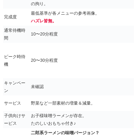
の拘り。
最低基準が各メニューの参考画像。
完成度
ハズレ皆無。
通常待機時
10〜20分程度
間
ピーク時待
20〜30分程度
機
キャンペー
未確認
ン
サービス
野菜など一部素材の増量＆減量。
子供向けサ
お子様味噌ラーメンが存在。
ービス
たのしいおもちゃ付き♪
二郎系ラーメンの味噌バージョン？