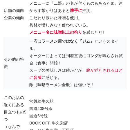
メニューに『二郎』の名が付くものもあるため、遠
店舗の傾向
からず繋がりはあると
勝手に
推測。
企業の傾向
こだわり抜いた味噌を使用。
具材が惜しみなく使われている。
メニュー名に味噌以上の拘り
を感じたり♪
一応は
ラーメン屋ではなく『ジム』
というスタイ
ル。
オーダーによっては到着直後に
ゴング
が鳴らされ試
その他の特
合（食事）開始！
徴
スープの美味しさは確かだが、
腹が満たされるほど
に脅威
に感じる。
敵（味噌ラーメン全般）は強いぞ！
このお店の
常磐線牛久駅
近くにある
国道408号線
目立つもの5
国道6号線
つ
BOOK OFF 牛久栄店
（なんで