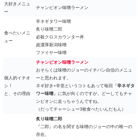
大好きメニュ
チャンピオン味噌ラーメン
ー
辛ネギタワー味噌
炙り味噌二郎
食べたいメニ
必殺クロスカウンター丼
ュー
超濃厚新潟味噌
ファイヤー味噌
チャンピオン味噌ラーメン
おそらくは味噌のジョーのイチバン自信のメニュ
個人的イチオ
ーと思われます。
シ！
ネギ好き+辛党というコトもあって毎回『
辛ネギタ
と、その理由
ワー味噌
』に気が向くのですが、どーしてもチャ
ンピオンに走っちゃうんですね。
（だってチャーシュー3枚食べたいんだもん）
炙り味噌二郎
『二郎』の名を関する味噌のジョーの中の唯一の
存在。