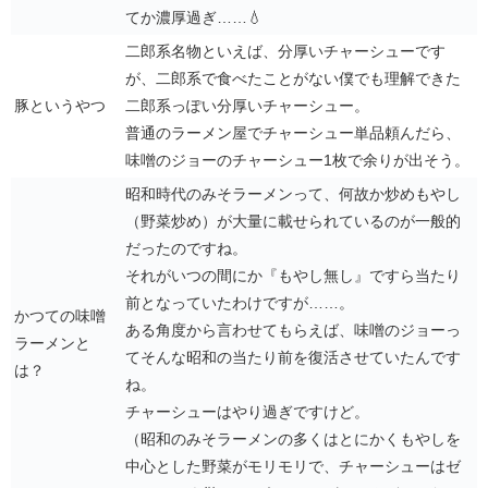
てか濃厚過ぎ……💧
二郎系名物といえば、分厚いチャーシューです
が、二郎系で食べたことがない僕でも理解できた
豚というやつ
二郎系っぽい分厚いチャーシュー。
普通のラーメン屋でチャーシュー単品頼んだら、
味噌のジョーのチャーシュー1枚で余りが出そう。
昭和時代のみそラーメンって、何故か炒めもやし
（野菜炒め）が大量に載せられているのが一般的
だったのですね。
それがいつの間にか『もやし無し』ですら当たり
前となっていたわけですが……。
かつての味噌
ある角度から言わせてもらえば、味噌のジョーっ
ラーメンと
てそんな昭和の当たり前を復活させていたんです
は？
ね。
チャーシューはやり過ぎですけど。
（昭和のみそラーメンの多くはとにかくもやしを
中心とした野菜がモリモリで、チャーシューはゼ