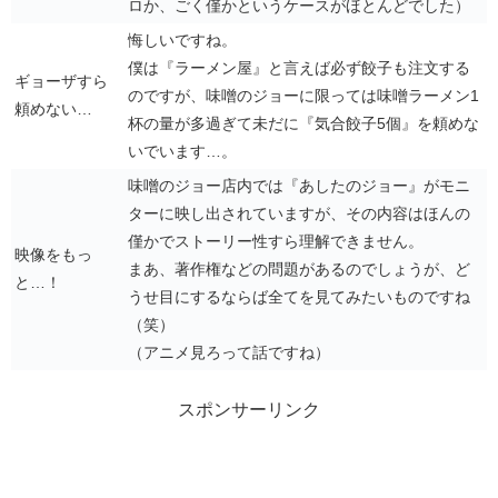
ロか、ごく僅かというケースがほとんどでした）
悔しいですね。
僕は『ラーメン屋』と言えば必ず餃子も注文する
ギョーザすら
のですが、味噌のジョーに限っては味噌ラーメン1
頼めない…
杯の量が多過ぎて未だに『気合餃子5個』を頼めな
いでいます…。
味噌のジョー店内では『あしたのジョー』がモニ
ターに映し出されていますが、その内容はほんの
僅かでストーリー性すら理解できません。
映像をもっ
まあ、著作権などの問題があるのでしょうが、ど
と…！
うせ目にするならば全てを見てみたいものですね
（笑）
（アニメ見ろって話ですね）
スポンサーリンク